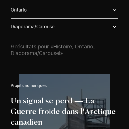
Use these options to filter projects by topic, stream o
Ontario
Diaporama/Carousel
9 résultats pour «Histoire, Ontario,
Diaporama/Carousel»
Projets numériques
Un signal se perd — La
Guerre froide dans l'Arctique
canadien