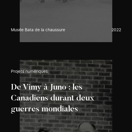
Musée Bata de la chaussure
2022
Projets numériques
De Vimy à Juno : les
Canadiens durant deux
guerres mondiales