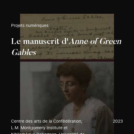
Projets numériques
Le manuscrit d'
Anne of Green
Gables
Centre des arts de la Confédération;
2023
L.M. Montgomery Institute et