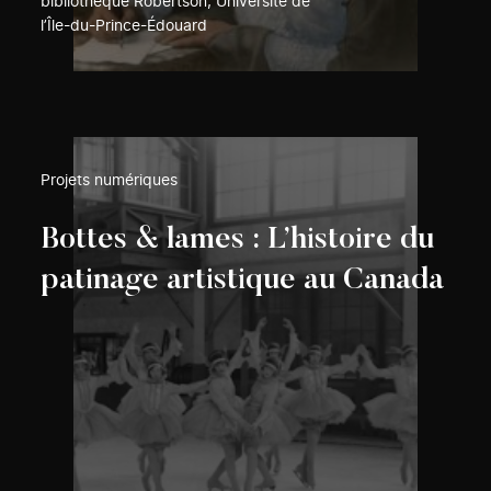
bibliothèque Robertson, Université de
l’Île-du-Prince-Édouard
Projets numériques
Bottes & lames : L’histoire du
patinage artistique au Canada