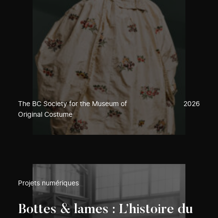
The BC Society for the Museum of
2026
Original Costume
Projets numériques
Bottes & lames : L’histoire du