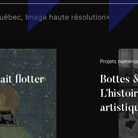
Québec, Image haute résolution»
Projets numériq
it flotter
Bottes 
L’histoi
artisti