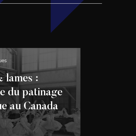
ues
& lames :
re du patinage
que au Canada