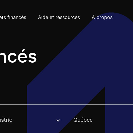
ets financés
Aide et ressources
À propos
ancés
strie
Québec
, stream or regon. The filter will be applied when selecting 