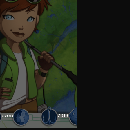
levoix
2016