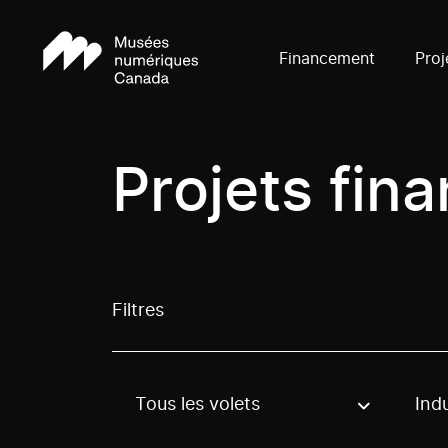
Financement
Proj
Projets fin
Filtres
Tous les volets
Indu
Use these options to filter projects by topic