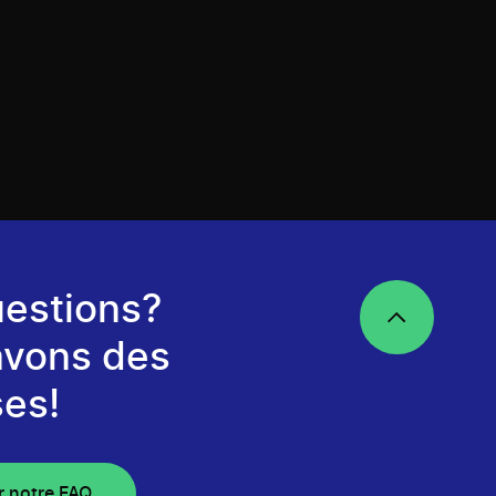
estions?
avons des
es!
r notre FAQ