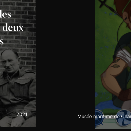
les
 deux
s
2021
Musée maritime de Char