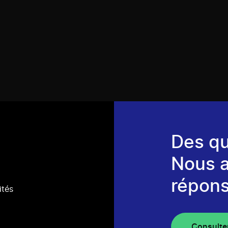
Des qu
Nous 
répons
ités
Consulte