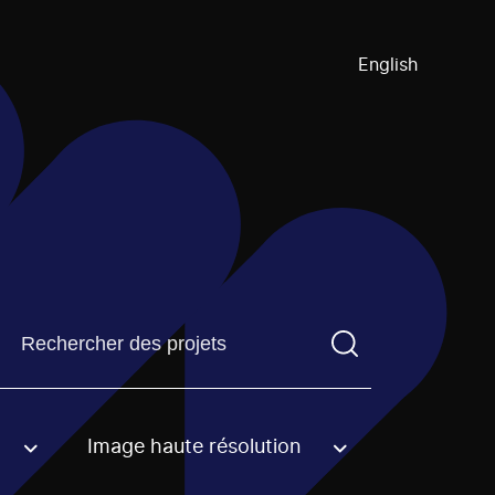
English
Trouvez un projetVous devez saisir un terme de recherch
Image haute résolution
an option.