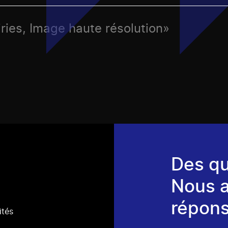
iries, Image haute résolution»
Des qu
Nous 
répons
ités