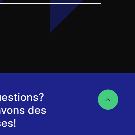
estions?
avons des
es!