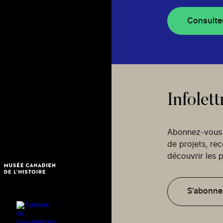
Consulte
Infolett
Abonnez-vous p
de projets, re
découvrir les p
S'abonne