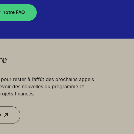
r notre FAQ
re
our rester à l’affût des prochains appels
cevoir des nouvelles du programme et
rojets financés.
r