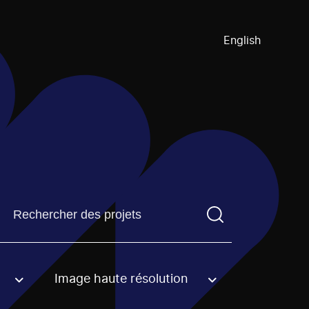
English
Trouvez un projetVous devez saisir un terme de recherch
Image haute résolution
an option.