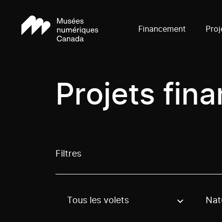
Financement
Proj
Projets fin
Filtres
Tous les volets
Nat
Use these options to filter projects by topic