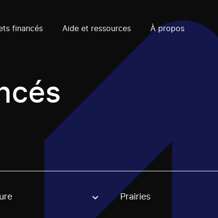
ets financés
Aide et ressources
À propos
ancés
ure
Prairies
, stream or regon. The filter will be applied when selecting 