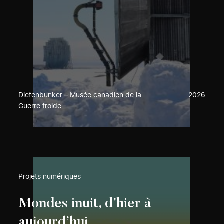
Diefenbunker – Musée canadien de la
2026
Guerre froide
Projets numériques
Mondes inuit, d’hier à
aujourd’hui