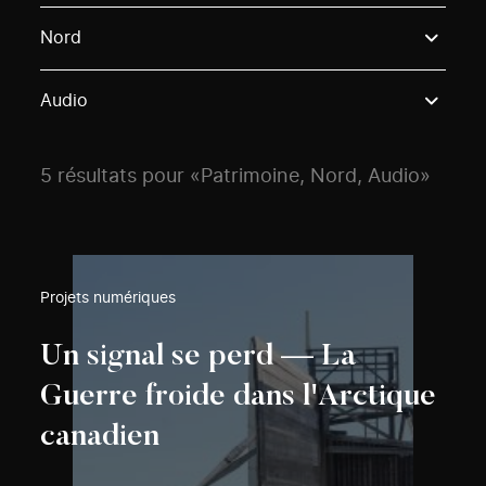
Use these options to filter projects by topic, stream o
Nord
Audio
5 résultats pour «Patrimoine, Nord, Audio»
Projets numériques
Un signal se perd — La
Guerre froide dans l'Arctique
canadien