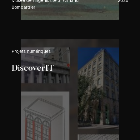
Musée de l’ingéniosité J. Armand
2026
Bombardier
Projets numériques
DiscoverIT