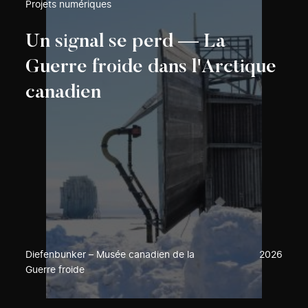
Projets numériques
Un signal se perd — La
Guerre froide dans l'Arctique
canadien
Diefenbunker – Musée canadien de la
2026
Guerre froide