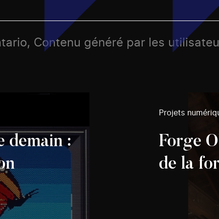
tario, Contenu généré par les utilisate
Projets numériq
 demain :
Forge O
don
de la fo