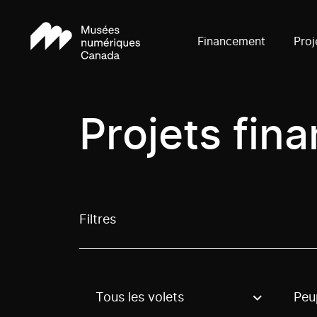
Financement
Proj
Projets fin
Filtres
Tous les volets
Peu
Use these options to filter projects by topic