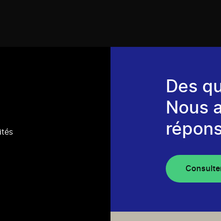
Des qu
Nous 
répons
ités
Consulte