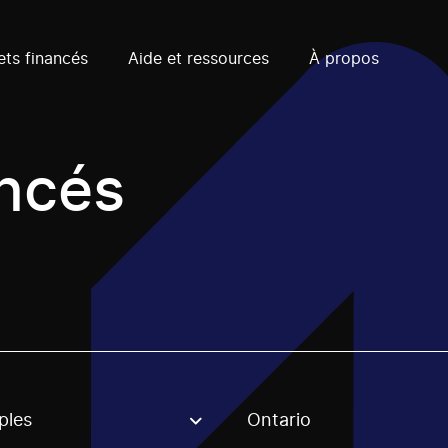
ets financés
Aide et ressources
À propos
ancés
ples
Ontario
, stream or regon. The filter will be applied when selecting 