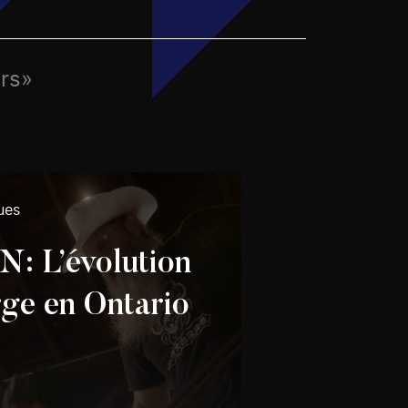
urs»
ues
N: L’évolution
rge en Ontario