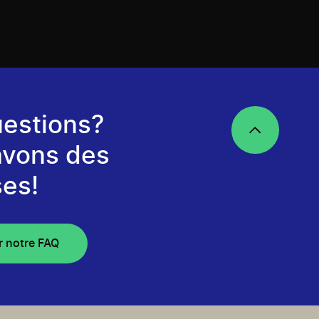
estions?
avons des
es!
r notre FAQ