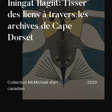
Iningat Ilagiit: Tisser
des liens à travers les
archives de Cape
Dorset
Collection McMichael d’art
2020
canadien