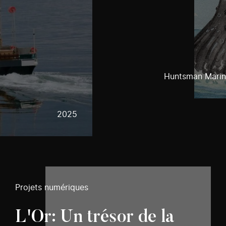
Huntsman Marin
2025
Projets numériques
L'Or: Un trésor de la