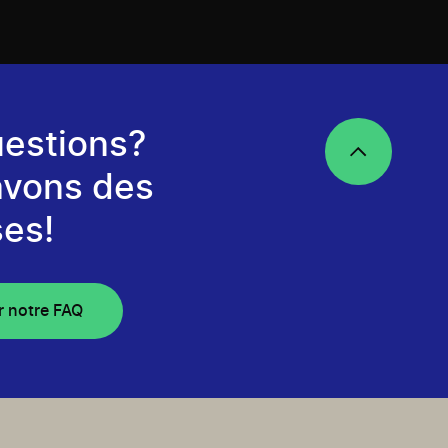
estions?
avons des
es!
r notre FAQ