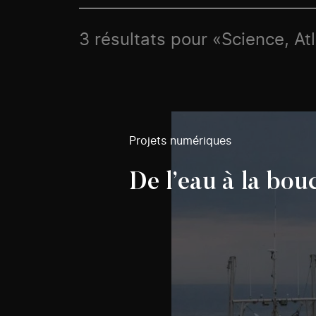
3 résultats pour «Science, At
Projets numériques
De l’eau à la bou