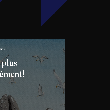
ues
 plus
ément!