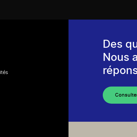
Des qu
Nous 
répons
ités
Consulte