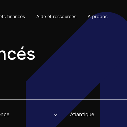
ets financés
Aide et ressources
À propos
ancés
ence
Atlantique
, stream or regon. The filter will be applied when selecting 