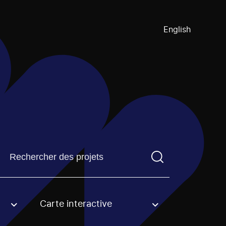
English
Trouvez un projetVous devez saisir un terme de recherch
Carte interactive
an option.