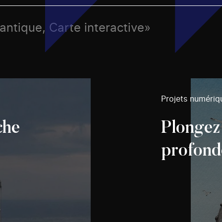
lantique, Carte interactive»
Projets numériq
che
Plongez
profond