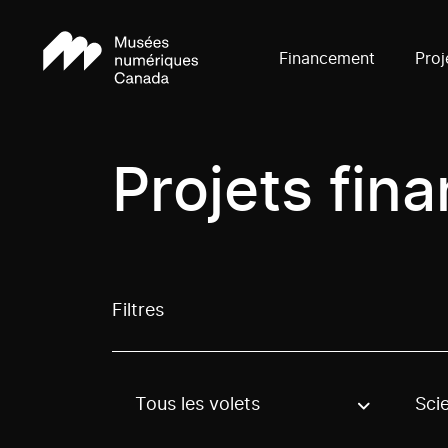
Financement
Proj
Projets fin
Filtres
Tous les volets
Sci
Use these options to filter projects by topic