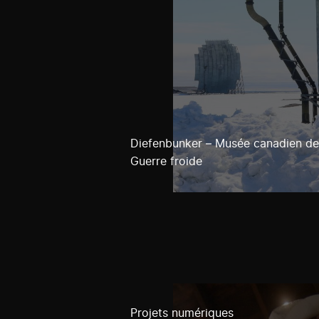
Diefenbunker – Musée canadien de
Guerre froide
Projets numériques