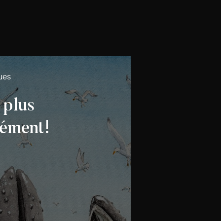
ues
 plus
ément!