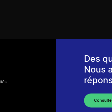
Des qu
Nous 
répons
ités
Consulte