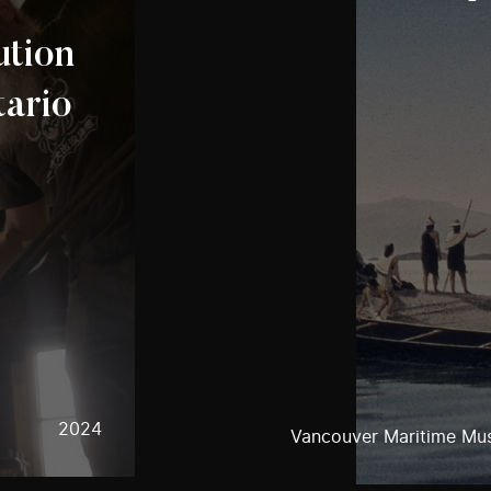
ution
tario
2024
Vancouver Maritime M