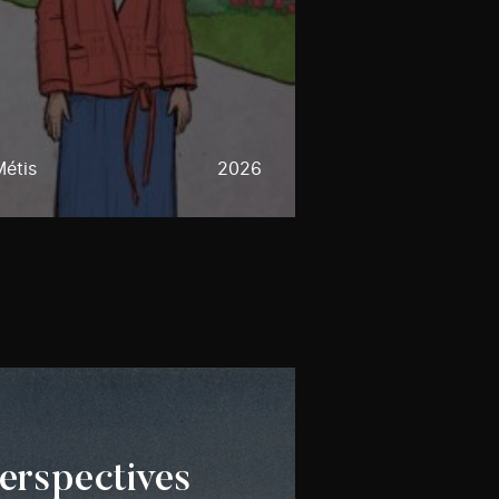
Métis
2026
erspectives