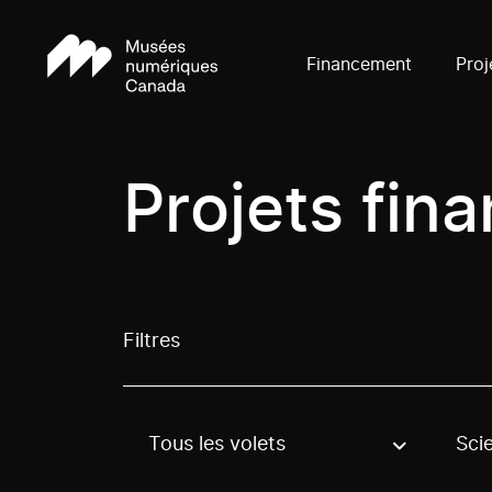
Financement
Proj
Projets fin
Filtres
Tous les volets
Sci
Use these options to filter projects by topic