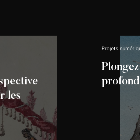
Projets numériq
Plongez
spective
profond
r les