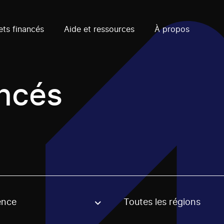
ets financés
Aide et ressources
À propos
ancés
ence
Toutes les régions
, stream or regon. The filter will be applied when selecting 