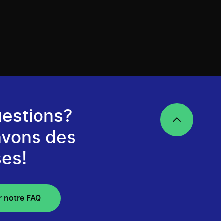
estions?
avons des
es!
r notre FAQ