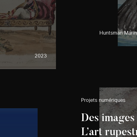
Huntsman Marin
2023
Projets numériques
Des images 
L’art rupes