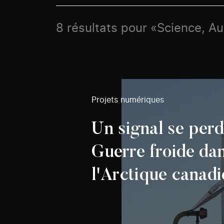
8 résultats pour «Science, A
Projets numériques
Un signal se per
Guerre froide da
l'Arctique canadi