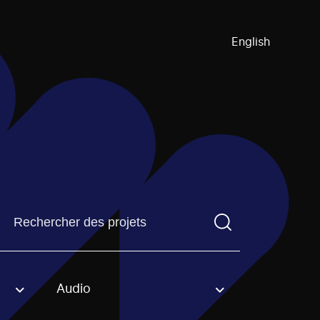
English
Trouvez un projetVous devez saisir un terme de recherch
Audio
an option.