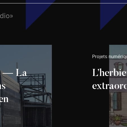
udio»
Projets numériq
d — La
L’herbie
ns
extraord
en