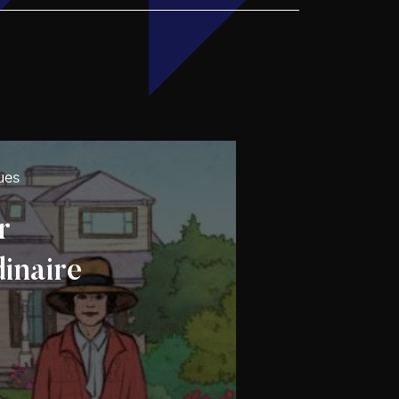
ues
r
inaire