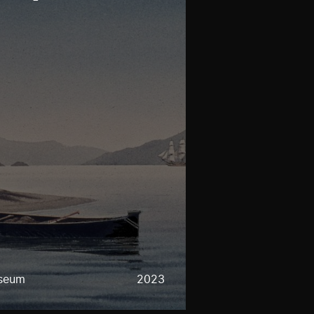
useum
2023