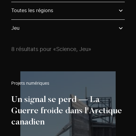
Use these options to filter projects by topic, stream o
Toutes les régions
Jeu
8 résultats pour «Science, Jeu»
Projets numériques
Un signal se perd — La
Guerre froide dans l'Arctique
canadien