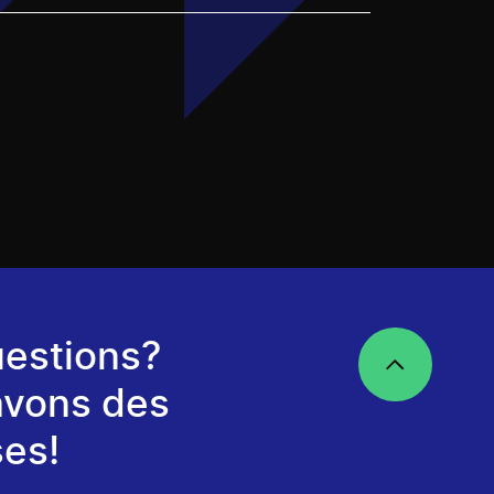
estions?
avons des
es!