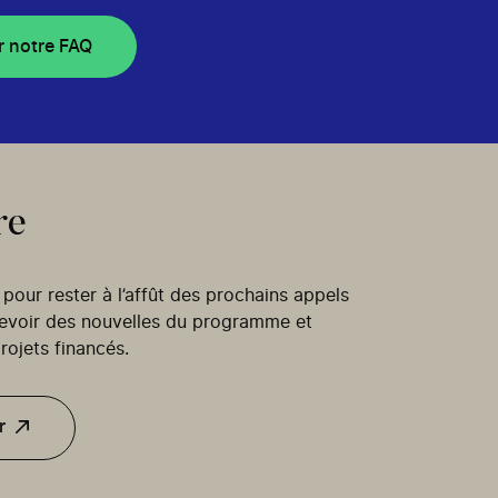
r notre FAQ
re
our rester à l’affût des prochains appels
cevoir des nouvelles du programme et
rojets financés.
r