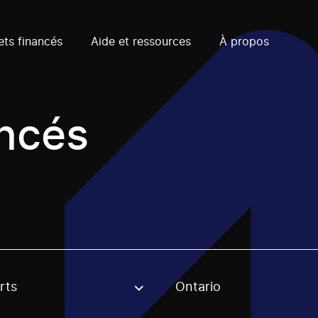
ets financés
Aide et ressources
À propos
ancés
rts
Ontario
, stream or regon. The filter will be applied when selecting 