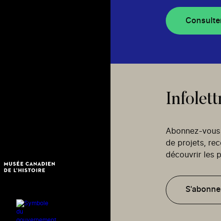
Consulte
Infolett
Abonnez-vous p
de projets, re
découvrir les p
S'abonne