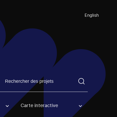
English
Trouvez un projetVous devez saisir un terme de recherch
Carte interactive
an option.