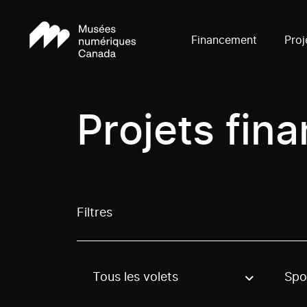
Financement
Proj
Projets fin
Filtres
Tous les volets
Spo
Use these options to filter projects by topic