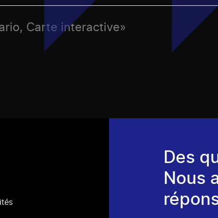
ario, Carte interactive»
Des qu
Nous 
répons
ités