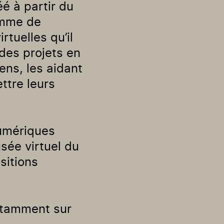
 à partir du
amme de
rtuelles qu’il
des projets en
ns, les aidant
ttre leurs
numériques
sée virtuel du
sitions
otamment sur