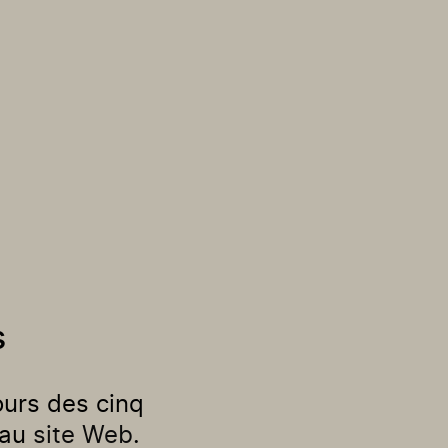
s
ours des cinq
eau
site Web
.