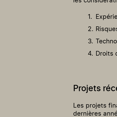
les considérat
Expéri
Risques
Techno
Droits 
Projets réc
Les projets fi
dernières ann