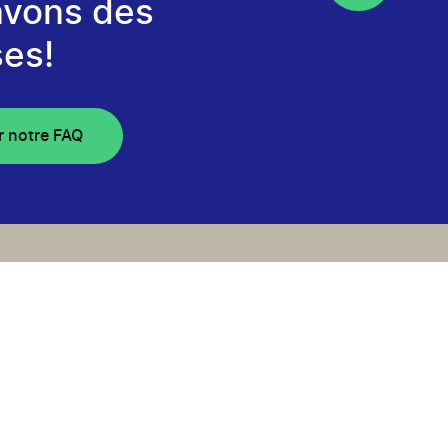
avons des
es!
r notre FAQ
re
our rester à l’affût des prochains appels
cevoir des nouvelles du programme et
rojets financés.