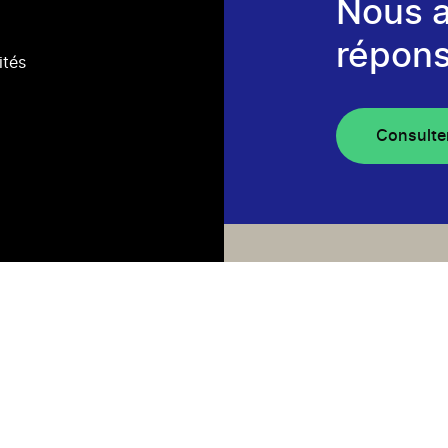
Nous 
répons
ités
Consulte
Infolett
Abonnez-vous p
de projets, re
découvrir les p