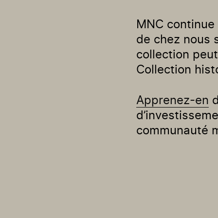
MNC continue d
de chez nous s
collection peu
Collection his
Apprenez-en
d
d’investisseme
communauté mu