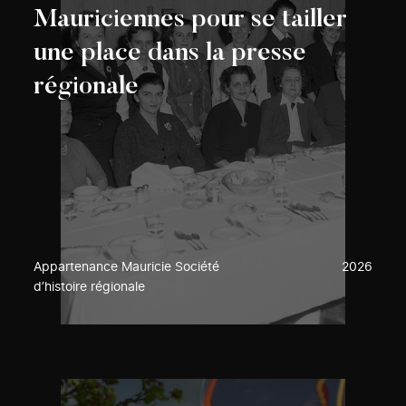
Mauriciennes pour se tailler
une place dans la presse
régionale
Appartenance Mauricie Société
2026
d’histoire régionale