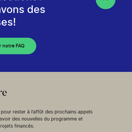
avons des
es!
r notre FAQ
re
our rester à l’affût des prochains appels
cevoir des nouvelles du programme et
rojets financés.