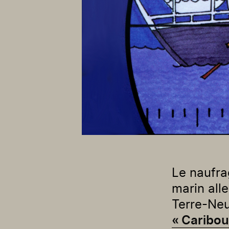
Le naufra
marin all
Terre-Ne
« Caribou