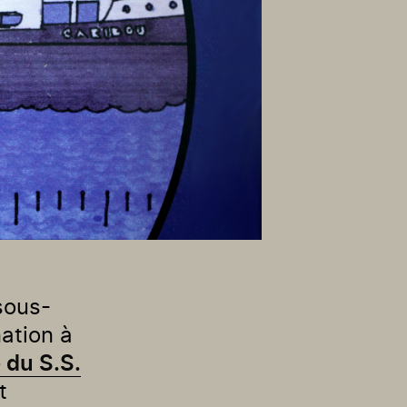
sous-
ation à
 du S.S.
t