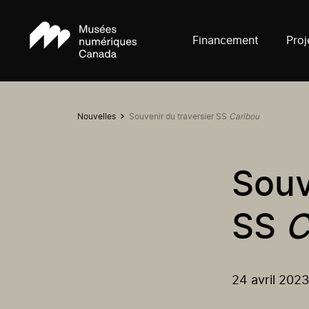
Financement
Proj
Nouvelles
Souvenir du traversier SS
Caribou
Souv
SS
C
24 avril 2023