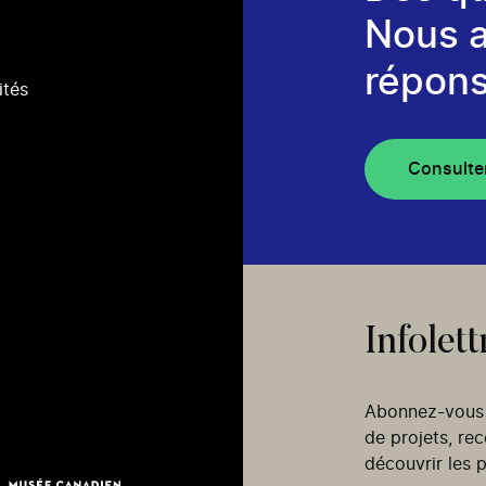
Nous 
répons
ités
Consulte
Infolett
Abonnez-vous p
de projets, re
découvrir les p