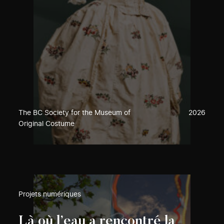
The BC Society for the Museum of
2026
Original Costume
Projets numériques
Là où l’eau a rencontré la