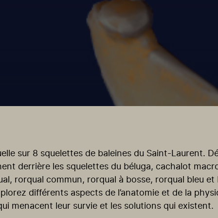
elle sur 8 squelettes de baleines du Saint-Laurent. D
achent derrière les squelettes du béluga, cachalot mac
al, rorqual commun, rorqual à bosse, rorqual bleu et 
xplorez différents aspects de l’anatomie et de la phys
qui menacent leur survie et les solutions qui existent.