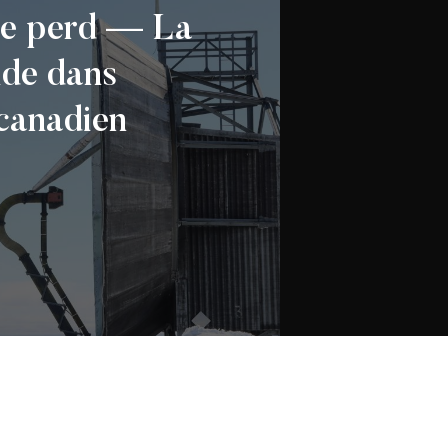
se perd — La
ide dans
 canadien
 canadien de la
2026