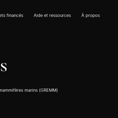
ets financés
Aide et ressources
À propos
os
s mammifères marins (GREMM)