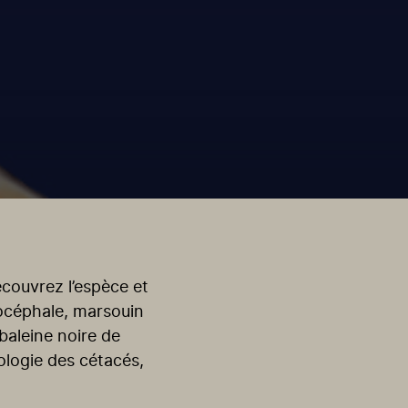
écouvrez l’espèce et
rocéphale, marsouin
baleine noire de
iologie des cétacés,