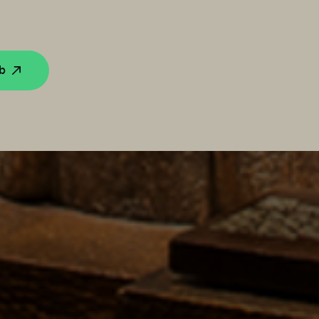
eb
Recherche
Martha Black
Lucy Bell