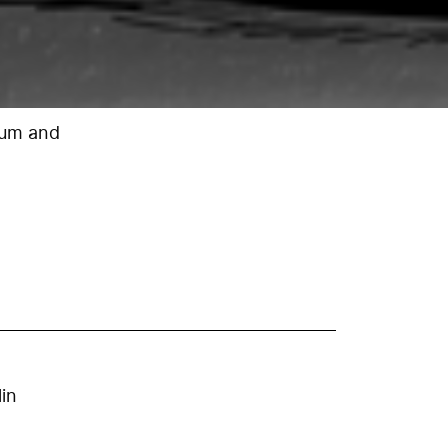
eum and
in