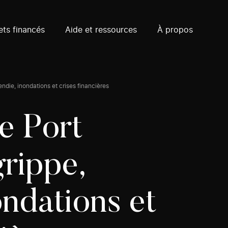
ets financés
Aide et ressources
À propos
endie, inondations et crises financières
e Port
grippe,
ondations et