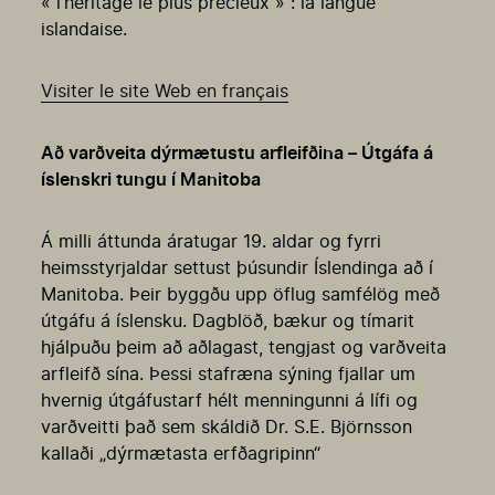
« l’héritage le plus précieux » : la langue
islandaise.
Visiter le site Web en français
Að varðveita dýrmætustu arfleifðina – Útgáfa á
íslenskri tungu í Manitoba
Á milli áttunda áratugar 19. aldar og fyrri
heimsstyrjaldar settust þúsundir Íslendinga að í
Manitoba. Þeir byggðu upp öflug samfélög með
útgáfu á íslensku. Dagblöð, bækur og tímarit
hjálpuðu þeim að aðlagast, tengjast og varðveita
arfleifð sína. Þessi stafræna sýning fjallar um
hvernig útgáfustarf hélt menningunni á lífi og
varðveitti það sem skáldið Dr. S.E. Björnsson
kallaði „dýrmætasta erfðagripinn“