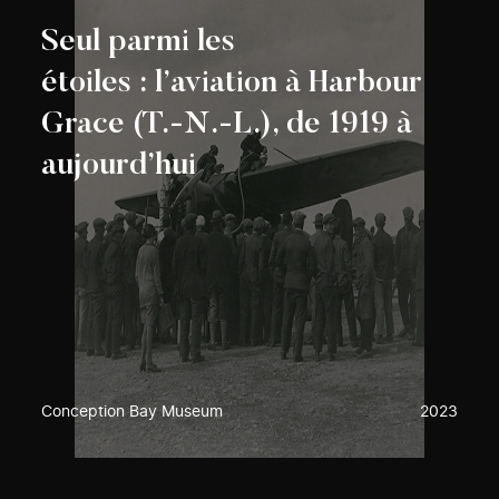
Seul parmi les
étoiles : l’aviation à Harbour
Grace (T.-N.-L.), de 1919 à
aujourd’hui
Conception Bay Museum
2023