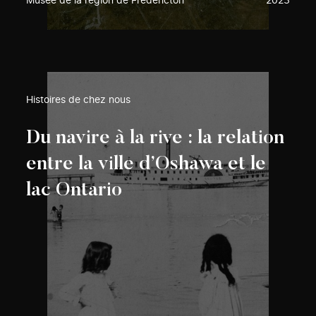
Musée de la région de Fredericton
2023
Histoires de chez nous
Du navire à la rive : la relation
entre la ville d’Oshawa et le
lac Ontario