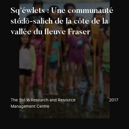
Sq’éwlets : Une communauté
stó:lō-salich de la côte de la
vallée du fleuve Fraser
The Stó:lō Research and Resource
2017
Management Centre