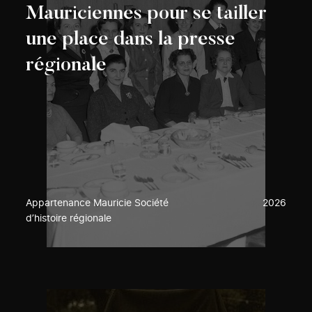
Mauriciennes pour se tailler
une place dans la presse
régionale
Appartenance Mauricie Société
2026
d’histoire régionale