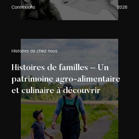
Connexions
2026
Histoires de chez nous
Histoires de familles – Un
patrimoine agro-alimentaire
et culinaire à découvrir