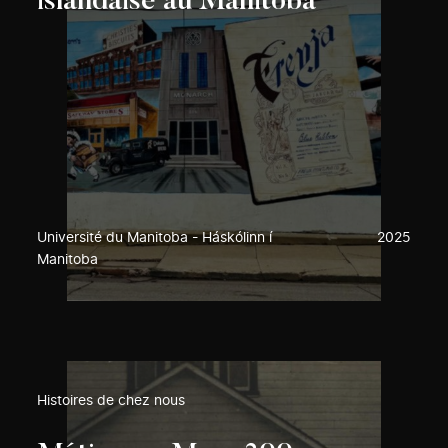
islandaise au Manitoba
Université du Manitoba - Háskólinn í
2025
Manitoba
Histoires de chez nous