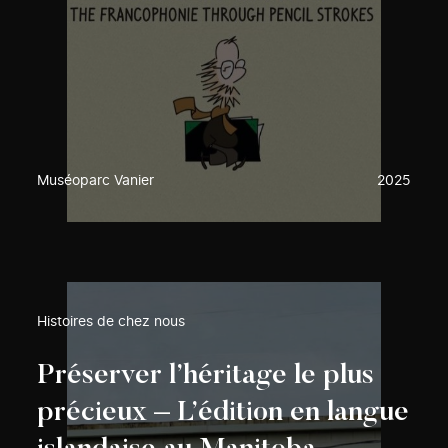
Muséoparc Vanier
2025
Histoires de chez nous
Préserver l’héritage le plus
précieux – L’édition en langue