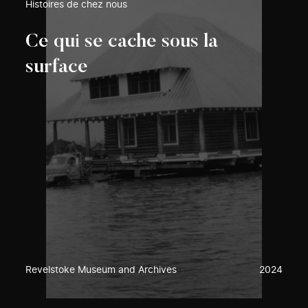
Histoires de chez nous
Ce qui se cache sous la
surface
Revelstoke Museum and Archives
2024