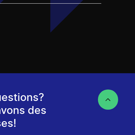
estions?
avons des
es!