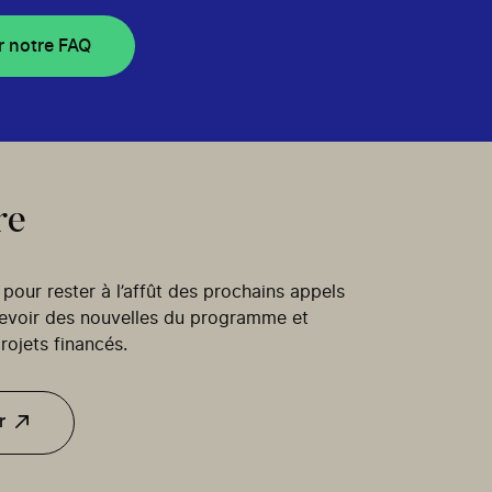
r notre FAQ
re
our rester à l’affût des prochains appels
cevoir des nouvelles du programme et
rojets financés.
r