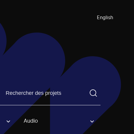
English
Trouvez un projetVous devez saisir un terme de recherch
Audio
an option.