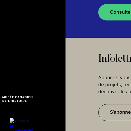
Consulte
Infolett
Abonnez-vous p
de projets, re
découvrir les p
S'abonne