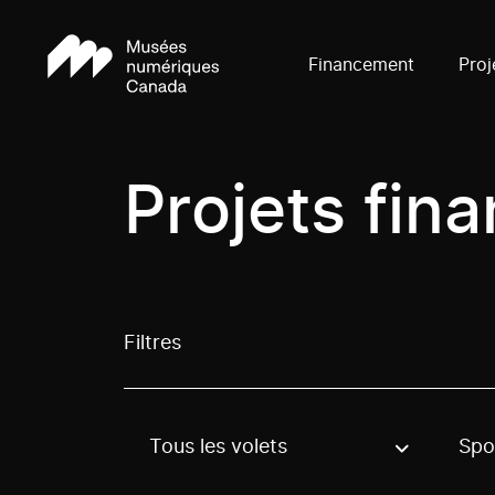
Financement
Proj
Projets fin
Filtres
Tous les volets
Spo
Use these options to filter projects by topic