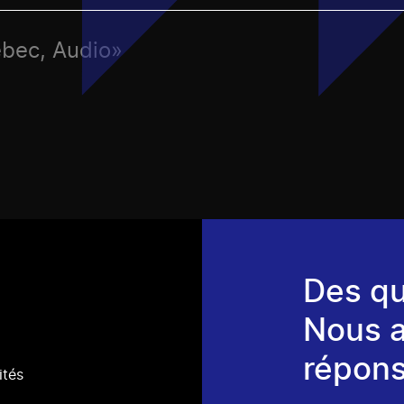
ébec, Audio»
Des qu
Nous 
répons
ités