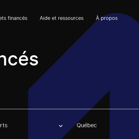
ets financés
Aide et ressources
À propos
ancés
rts
Québec
, stream or regon. The filter will be applied when selecting 