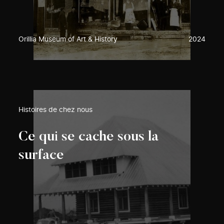
Orillia Museum of Art & History
2024
Histoires de chez nous
Ce qui se cache sous la
surface