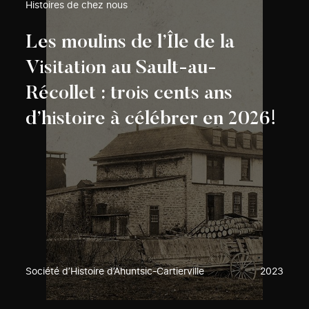
Histoires de chez nous
Les moulins de l’Île de la
Visitation au Sault-au-
Récollet : trois cents ans
d’histoire à célébrer en 2026!
Société d’Histoire d’Ahuntsic-Cartierville
2023