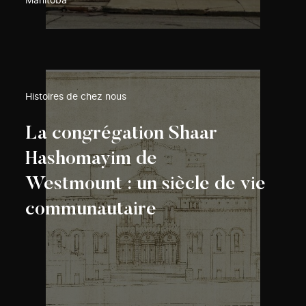
Manitoba
Histoires de chez nous
La congrégation Shaar
Hashomayim de
Westmount : un siècle de vie
communautaire