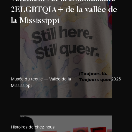
2ELGBTQIA+ de la vallée de
la Mississippi
Musée du textile — Vallée de la
2026
Mississippi
Histoires de chez nous