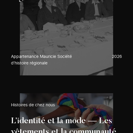
Appartenance Mauricie Société
2026
d’histoire régionale
Histoires de chez nous
L’identité et la mode — Les
vêtements et la communauté