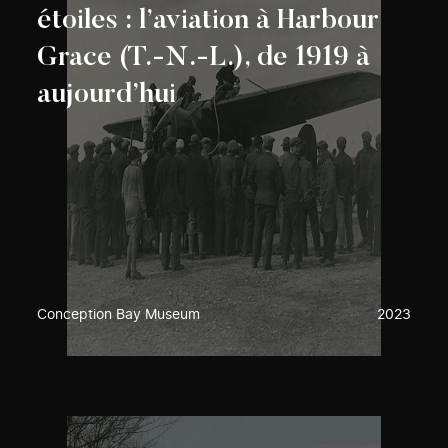
étoiles : l’aviation à Harbour
Grace (T.-N.-L.), de 1919 à
aujourd’hui
Conception Bay Museum
2023