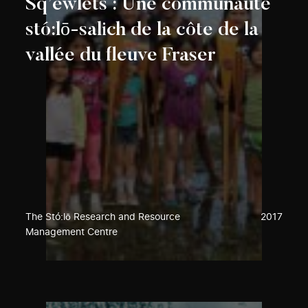
Sq’éwlets : Une communauté
stó:lō-salich de la côte de la
vallée du fleuve Fraser
The Stó:lō Research and Resource
2017
Management Centre