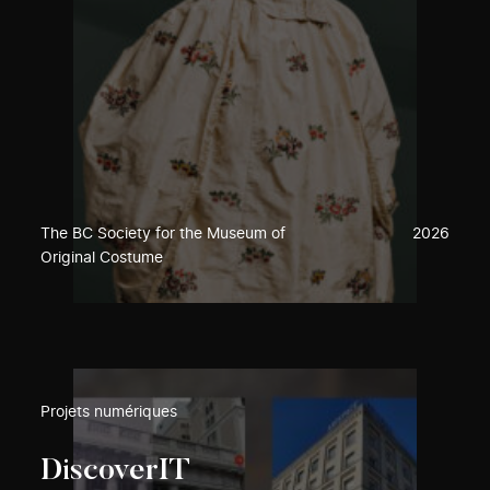
The BC Society for the Museum of
2026
Original Costume
Projets numériques
DiscoverIT