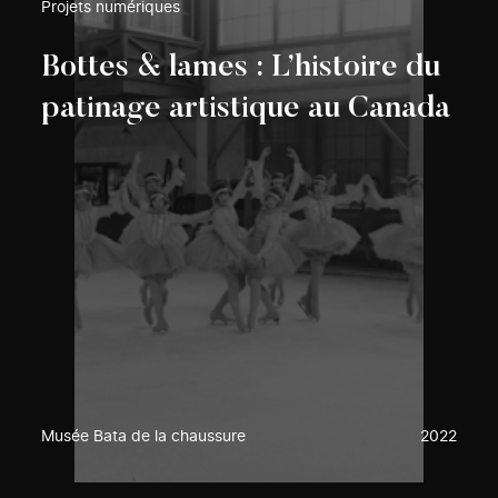
Projets numériques
Bottes & lames : L’histoire du
patinage artistique au Canada
Musée Bata de la chaussure
2022