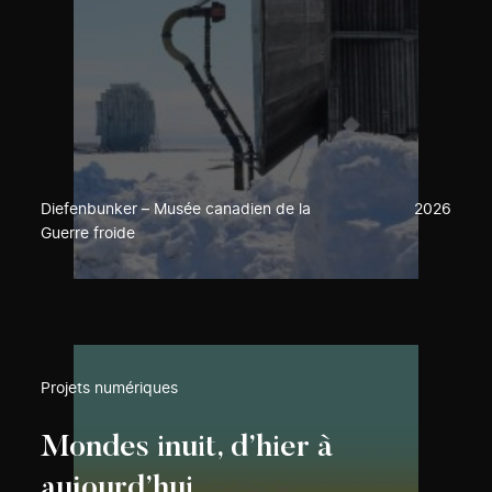
Diefenbunker – Musée canadien de la
2026
Guerre froide
Projets numériques
Mondes inuit, d’hier à
aujourd’hui