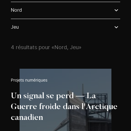
Use these options to filter projects by topic, stream o
Nord
Jeu
4 résultats pour «Nord, Jeu»
Projets numériques
Un signal se perd — La
Guerre froide dans l'Arctique
canadien