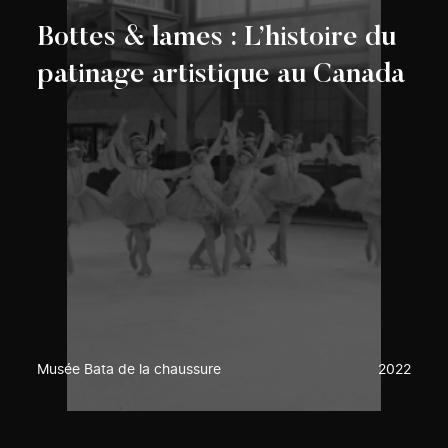
Bottes & lames : L’histoire du
patinage artistique au Canada
Musée Bata de la chaussure
2022