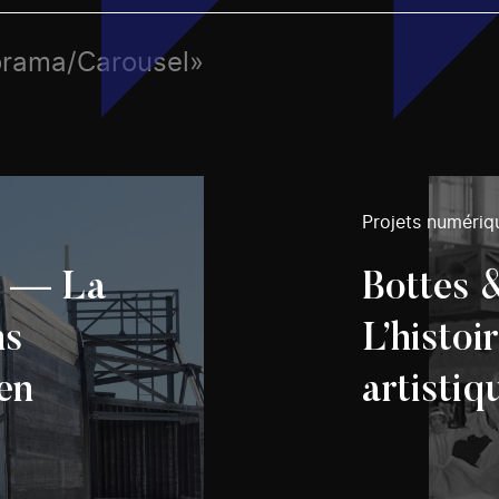
porama/Carousel»
Projets numériq
d — La
Bottes 
ns
L’histoi
en
artisti