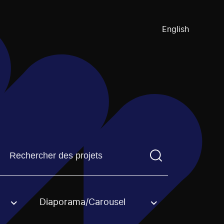
English
Trouvez un projetVous devez saisir un terme de recherch
Diaporama/Carousel
an option.