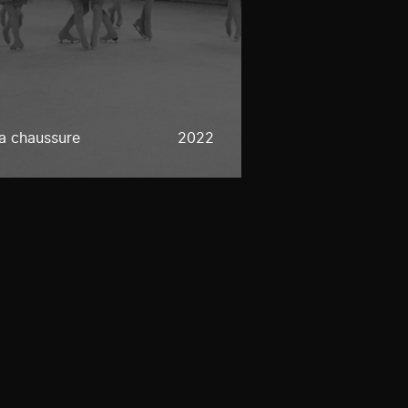
a chaussure
2022