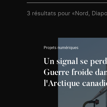
3 résultats pour «Nord, Dia
Projets numériques
Un signal se per
Guerre froide da
l'Arctique canadi