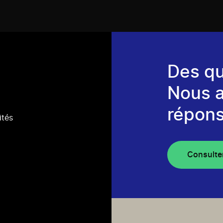
Des qu
Nous 
répons
ités
Consulte