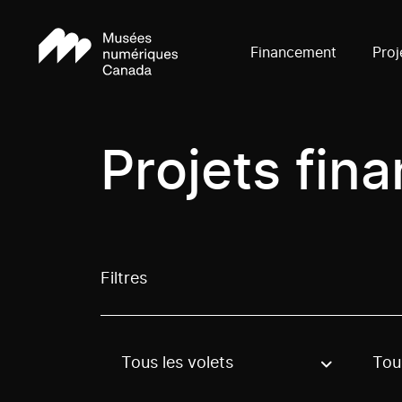
Financement
Proj
Projets fin
Filtres
Tous les volets
Tous
Use these options to filter projects by topic