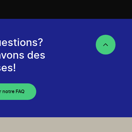
estions?
avons des
es!
r notre FAQ