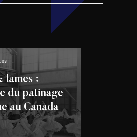
ues
& lames :
re du patinage
que au Canada