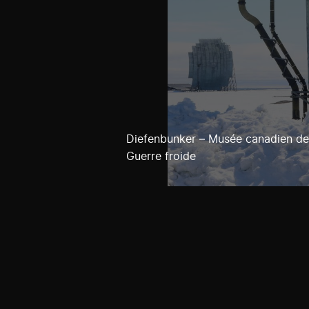
Diefenbunker – Musée canadien de
Guerre froide