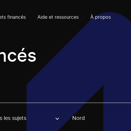
ets financés
Aide et ressources
À propos
ancés
 les sujets
Nord
, stream or regon. The filter will be applied when selecting 