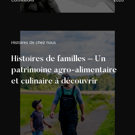
Connexions
2026
Histoires de chez nous
Histoires de familles – Un
patrimoine agro-alimentaire
et culinaire à découvrir