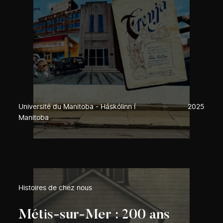
Université du Manitoba - Háskólinn í
2025
Manitoba
Histoires de chez nous
Métis-sur-Mer : 200 ans