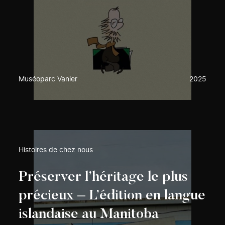
Muséoparc Vanier
2025
Histoires de chez nous
Préserver l’héritage le plus
précieux – L’édition en langue
islandaise au Manitoba