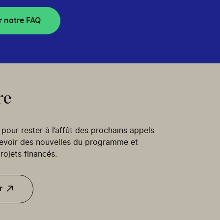
r notre FAQ
re
our rester à l’affût des prochains appels
cevoir des nouvelles du programme et
rojets financés.
r