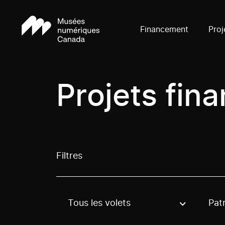
Financement
Proj
Projets fin
Filtres
Tous les volets
Pat
Use these options to filter projects by topic