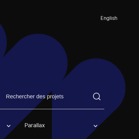
English
Trouvez un projetVous devez saisir un terme de recherch
Parallax
an option.