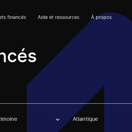
ets financés
Aide et ressources
À propos
ancés
rimoine
Atlantique
, stream or regon. The filter will be applied when selecting 