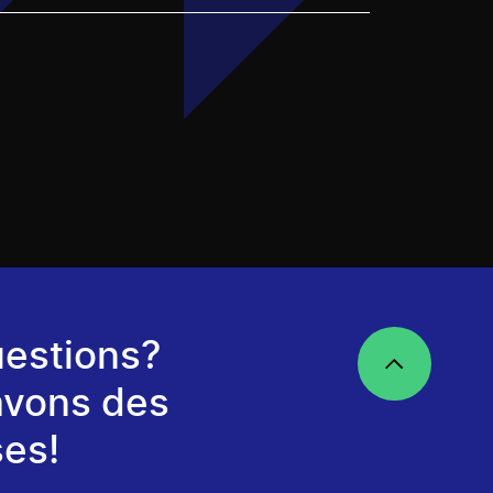
estions?
avons des
es!