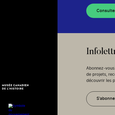
Consulte
Infolett
Abonnez-vous p
de projets, re
découvrir les p
S'abonne