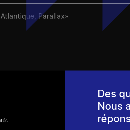
 Atlantique, Parallax»
Des qu
Nous 
répons
ités