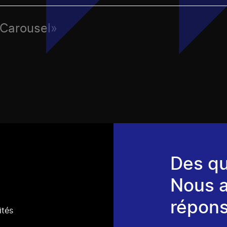
/Carousel»
Des qu
Nous 
répons
ités