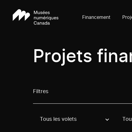
Financement
Proj
Projets fin
Filtres
Tous les volets
Tous
Use these options to filter projects by topic