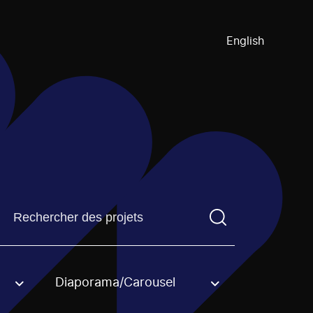
English
Trouvez un projetVous devez saisir un terme de recherch
Diaporama/Carousel
an option.