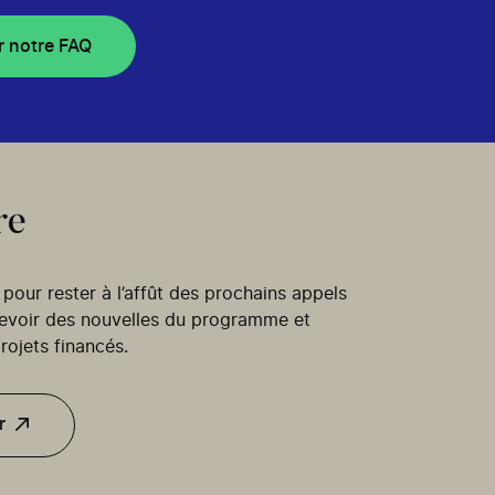
r notre FAQ
re
our rester à l’affût des prochains appels
cevoir des nouvelles du programme et
rojets financés.
r