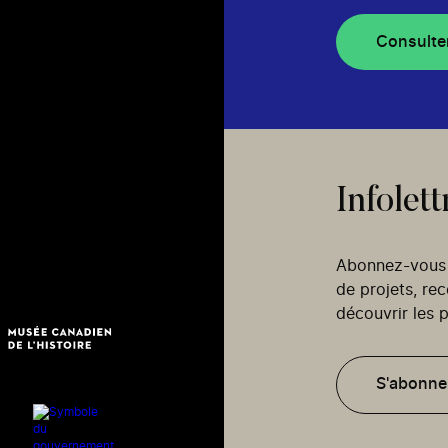
Consulte
Infolett
Abonnez-vous p
de projets, re
découvrir les p
S'abonne