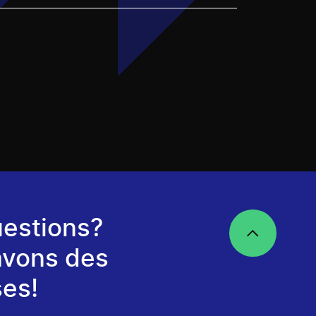
estions?
avons des
es!