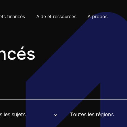
ets financés
Aide et ressources
À propos
ancés
 les sujets
Toutes les régions
, stream or regon. The filter will be applied when selecting 