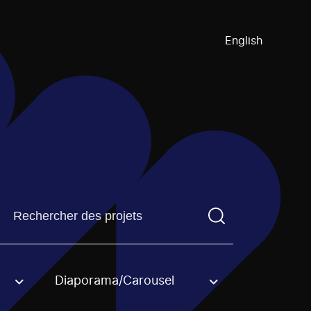
English
Trouvez un projetVous devez saisir un terme de recherch
Diaporama/Carousel
an option.