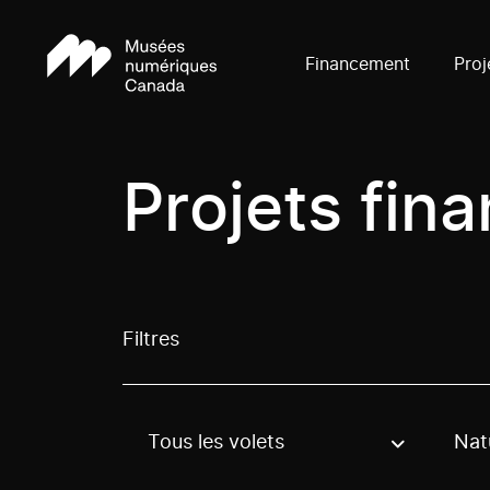
Financement
Proj
Projets fin
Filtres
Tous les volets
Nat
Use these options to filter projects by topic