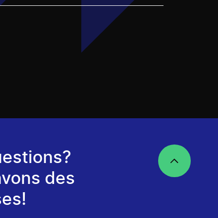
estions?
avons des
es!