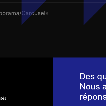
iaporama/Carousel»
Des qu
Nous 
répons
ités