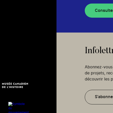
Consulte
Infolett
Abonnez-vous p
de projets, re
découvrir les p
S'abonne