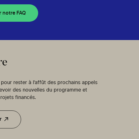
r notre FAQ
re
our rester à l’affût des prochains appels
cevoir des nouvelles du programme et
rojets financés.
r