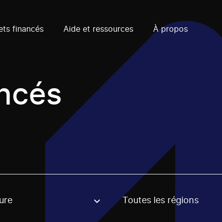
ets financés
Aide et ressources
À propos
ancés
ure
Toutes les régions
, stream or regon. The filter will be applied when selecting 