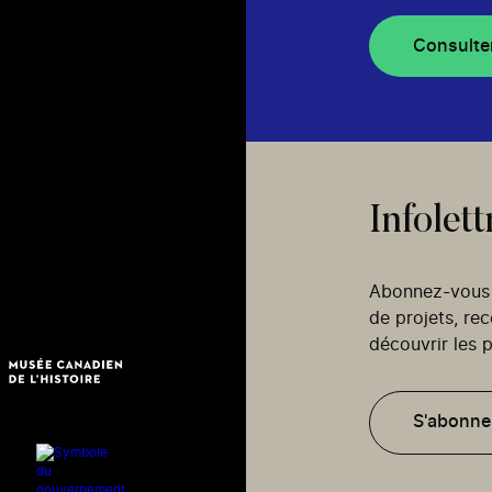
Consulte
Infolett
Abonnez-vous p
de projets, re
découvrir les p
S'abonne