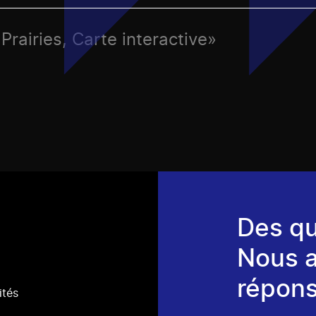
Prairies, Carte interactive»
Des qu
Nous 
répons
ités