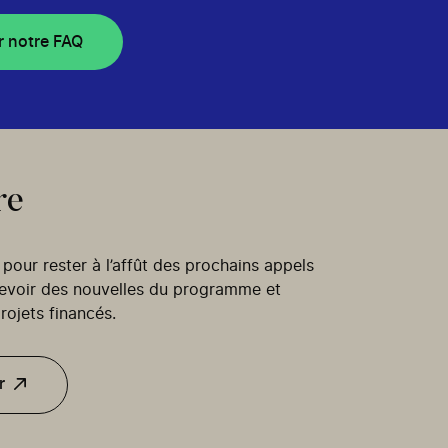
r notre FAQ
re
our rester à l’affût des prochains appels
cevoir des nouvelles du programme et
rojets financés.
r