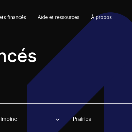
ets financés
Aide et ressources
À propos
ancés
rimoine
Prairies
, stream or regon. The filter will be applied when selecting 