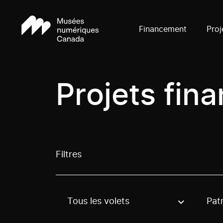
Financement
Proj
Projets fin
Filtres
Tous les volets
Pat
Use these options to filter projects by topic