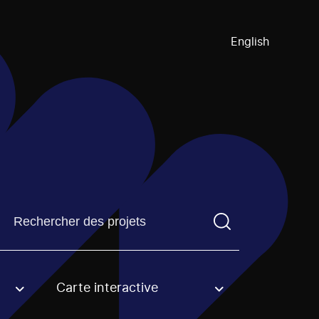
English
Trouvez un projetVous devez saisir un terme de recherch
Carte interactive
an option.