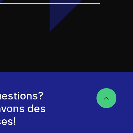
estions?
avons des
es!