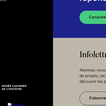
Consulte
Infolett
Abonnez-vous p
de projets, re
découvrir les p
S'abonne