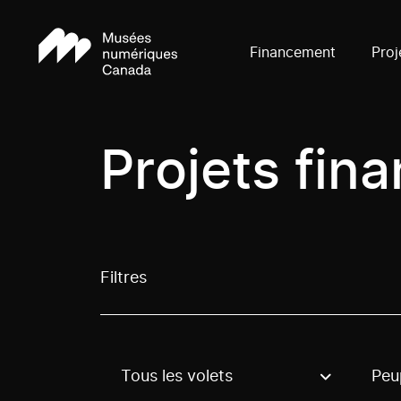
Financement
Proj
Projets fin
Filtres
Tous les volets
Peu
Use these options to filter projects by topic