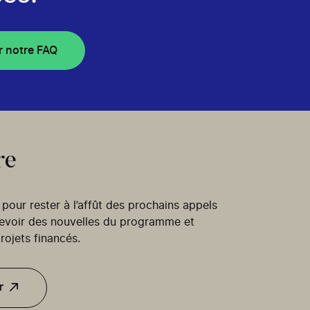
r notre FAQ
re
our rester à l’affût des prochains appels
cevoir des nouvelles du programme et
rojets financés.
r