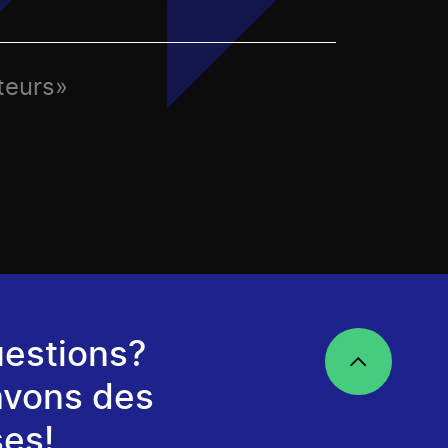
teurs»
estions?
avons des
es!