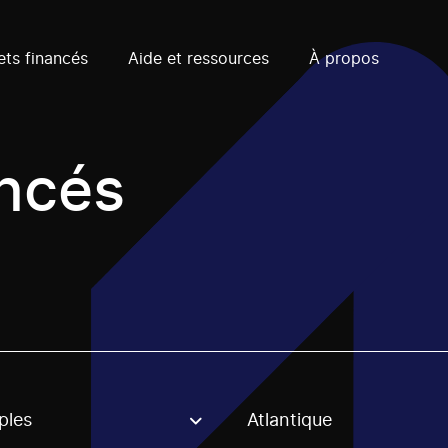
ets financés
Aide et ressources
À propos
ancés
ples
Atlantique
, stream or regon. The filter will be applied when selecting 