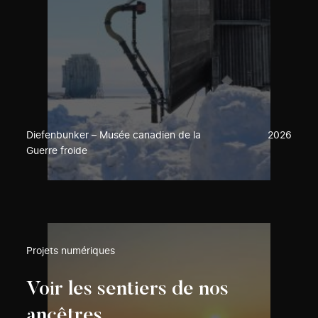
Diefenbunker – Musée canadien de la
2026
Guerre froide
Projets numériques
Voir les sentiers de nos
ancêtres