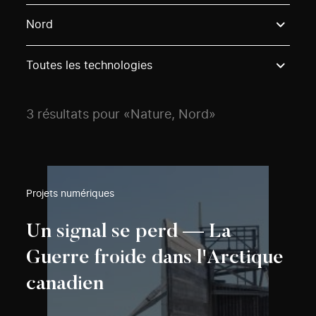
Use these options to filter projects by topic, stream o
Nord
Toutes les technologies
3 résultats pour «Nature, Nord»
Projets numériques
Un signal se perd — La
Guerre froide dans l'Arctique
canadien