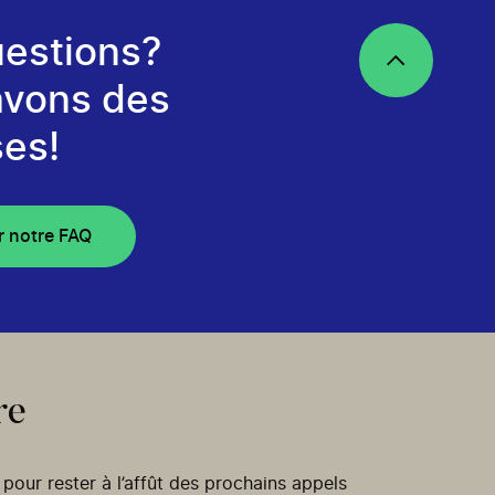
estions?
avons des
es!
r notre FAQ
re
our rester à l’affût des prochains appels