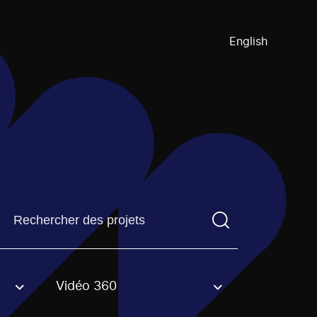
English
Trouvez un projetVous devez saisir un terme de recherch
Vidéo 360
an option.