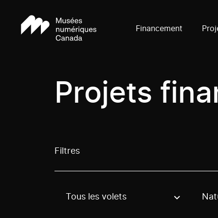
Financement
Proj
Projets fin
Filtres
Tous les volets
Nat
Use these options to filter projects by topic