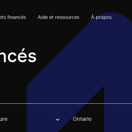
ets financés
Aide et ressources
À propos
ancés
ure
Ontario
, stream or regon. The filter will be applied when selecting 