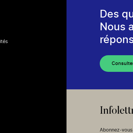
Des qu
Nous 
répons
ités
Consulte
Infolett
Abonnez-vous p