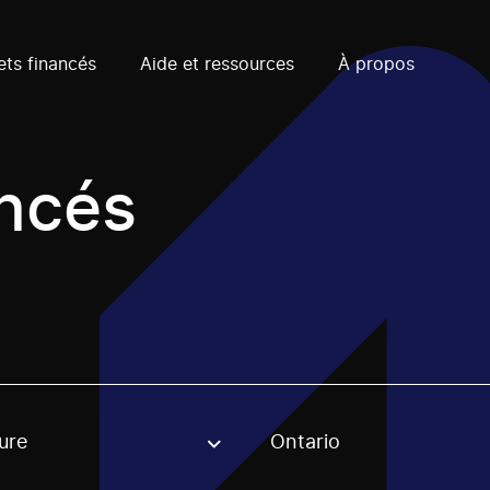
ets financés
Aide et ressources
À propos
ancés
ure
Ontario
, stream or regon. The filter will be applied when selecting 