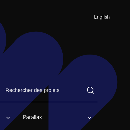
English
Trouvez un projetVous devez saisir un terme de recherch
Parallax
an option.