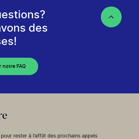
estions?
avons des
es!
r notre FAQ
re
our rester à l’affût des prochains appels