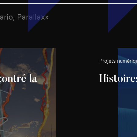
ario, Parallax»
Projets numériq
contré la
Histoire