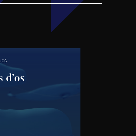
ues
s d’os