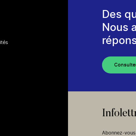
Des qu
Nous 
répons
ités
Consulte
Infolett
Abonnez-vous p