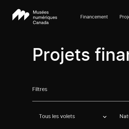
Financement
Proj
Projets fin
Filtres
Tous les volets
Nat
Use these options to filter projects by topic