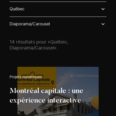
Use these options to filter projects by topic, stream o
Québec
Diaporama/Carousel
14 résultats pour «Québec,
Diaporama/Carousel»
Projets numériques
Montréal capitale : une
expérience interactive