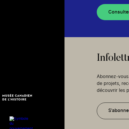
Consulte
Infolett
Abonnez-vous p
de projets, re
découvrir les p
S'abonne