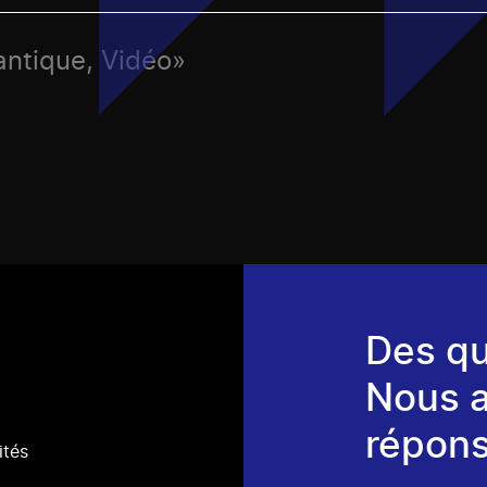
antique, Vidéo»
Des qu
Nous 
répons
ités