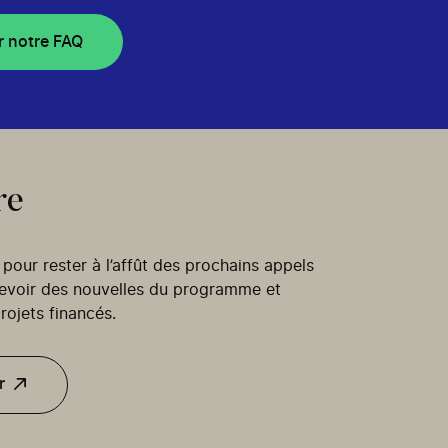
r notre FAQ
re
our rester à l’affût des prochains appels
cevoir des nouvelles du programme et
rojets financés.
r