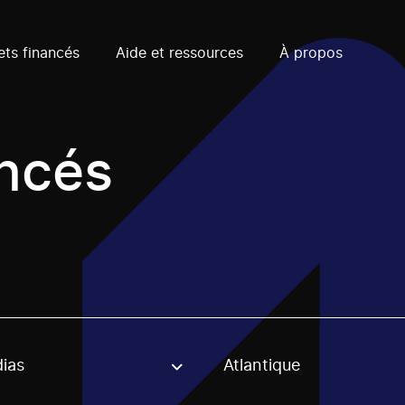
ets financés
Aide et ressources
À propos
ancés
ias
Atlantique
, stream or regon. The filter will be applied when selecting 