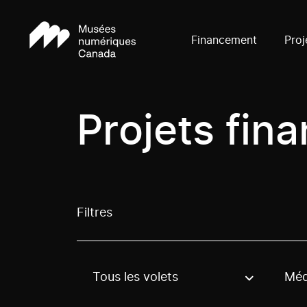
Financement
Proj
Projets fin
Filtres
Tous les volets
Méd
Use these options to filter projects by topic