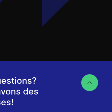
estions?
avons des
es!