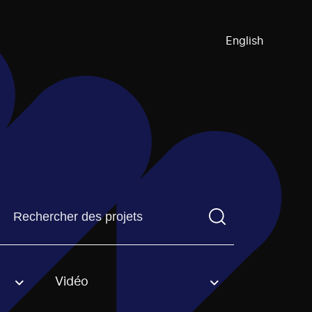
English
Trouvez un projetVous devez saisir un terme de recherch
Vidéo
an option.