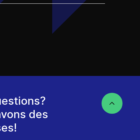
estions?
avons des
es!