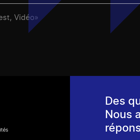
est, Vidéo»
Des qu
Nous 
répons
ités