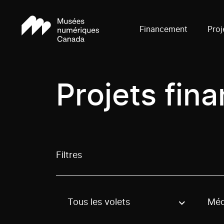
Financement
Proj
Projets fin
Filtres
Tous les volets
Méd
Use these options to filter projects by topic