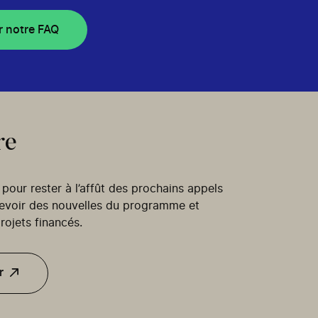
r notre FAQ
re
our rester à l’affût des prochains appels
cevoir des nouvelles du programme et
rojets financés.
r