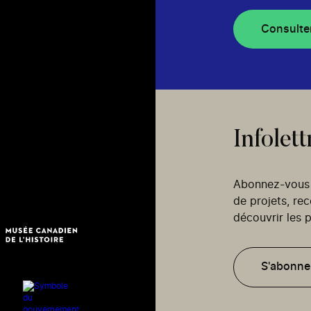
Consulte
Infolett
Abonnez-vous p
de projets, re
découvrir les p
S'abonne