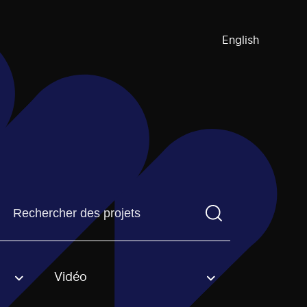
English
Trouvez un projetVous devez saisir un terme de recherch
Vidéo
an option.