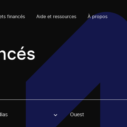
ets financés
Aide et ressources
À propos
ancés
ias
Ouest
, stream or regon. The filter will be applied when selecting 