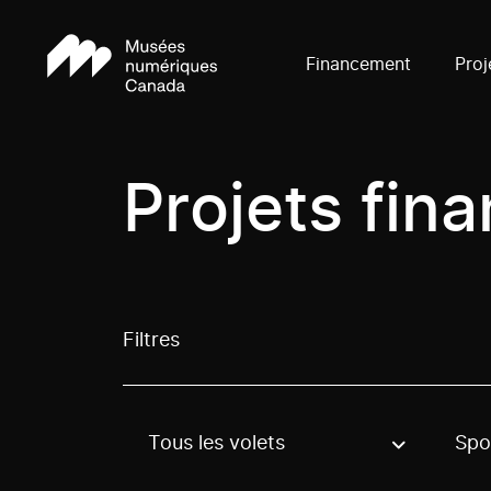
Financement
Proj
Projets fin
Filtres
Tous les volets
Spo
Use these options to filter projects by topic