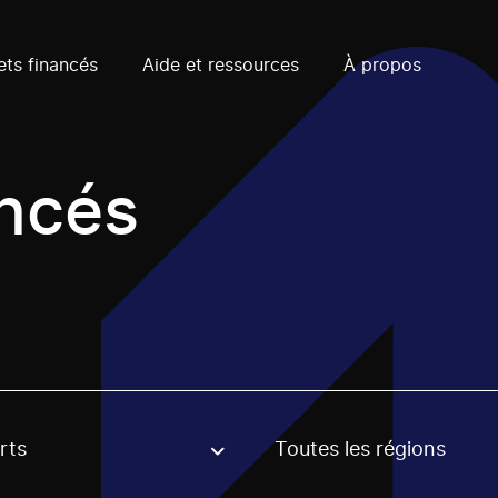
ets financés
Aide et ressources
À propos
ancés
rts
Toutes les régions
, stream or regon. The filter will be applied when selecting 