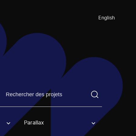
English
Trouvez un projetVous devez saisir un terme de recherch
Parallax
an option.