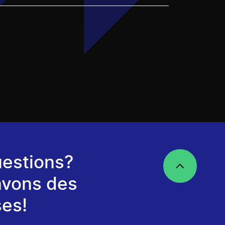
estions?
avons des
es!