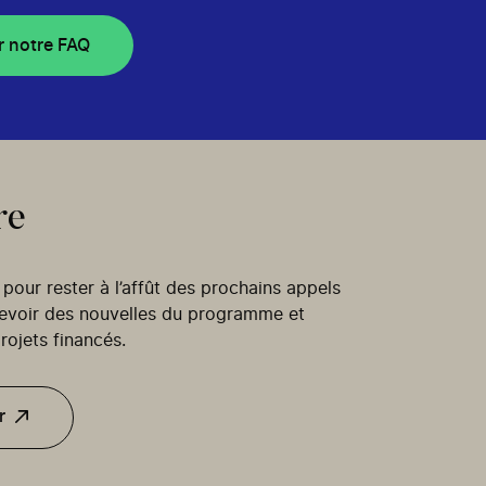
r notre FAQ
re
our rester à l’affût des prochains appels
cevoir des nouvelles du programme et
rojets financés.
r