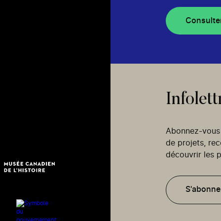
Consulte
Infolett
Abonnez-vous p
de projets, re
découvrir les p
S'abonne