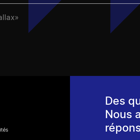
allax»
Des qu
Nous 
répons
ités