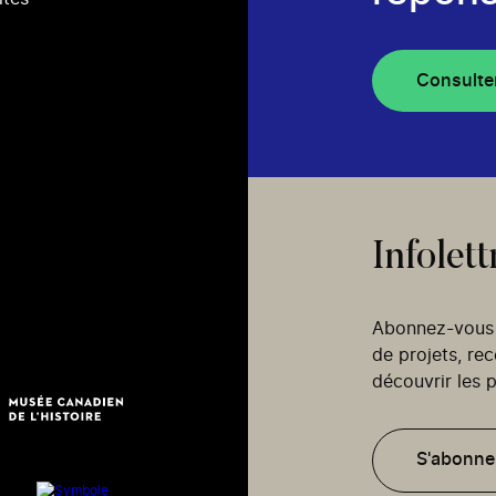
Consulte
Infolett
Abonnez-vous p
de projets, re
découvrir les p
S'abonne