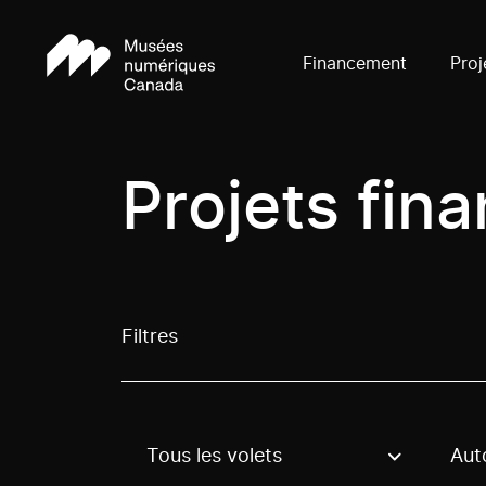
Financement
Proj
Projets fin
Filtres
Tous les volets
Aut
Use these options to filter projects by topic