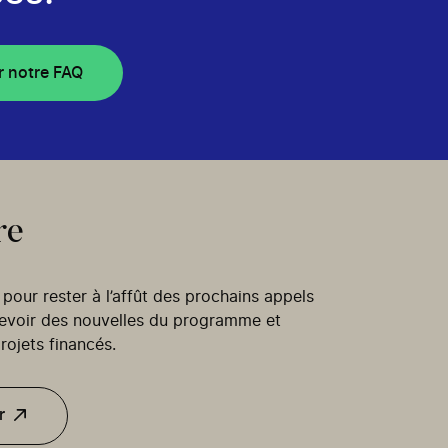
r notre FAQ
re
our rester à l’affût des prochains appels
cevoir des nouvelles du programme et
rojets financés.
r