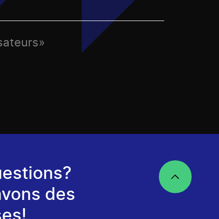
sateurs»
estions?
avons des
es!