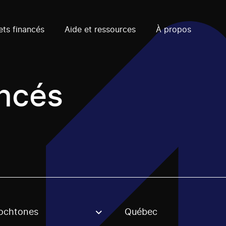
ets financés
Aide et ressources
À propos
ancés
ochtones
Québec
, stream or regon. The filter will be applied when selecting 