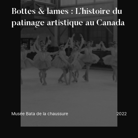
Bottes & lames : L’histoire du
patinage artistique au Canada
Musée Bata de la chaussure
2022