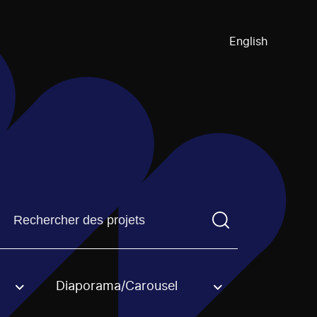
English
Trouvez un projetVous devez saisir un terme de recherch
Diaporama/Carousel
an option.