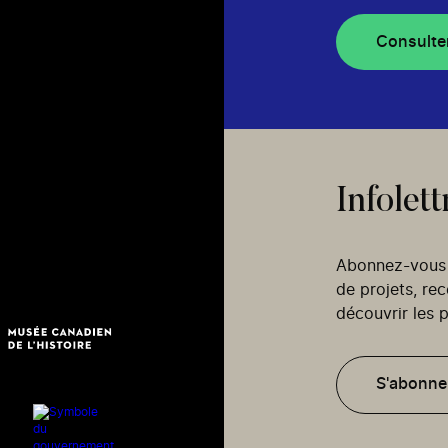
Consulte
Infolett
Abonnez-vous p
de projets, re
découvrir les p
S'abonne