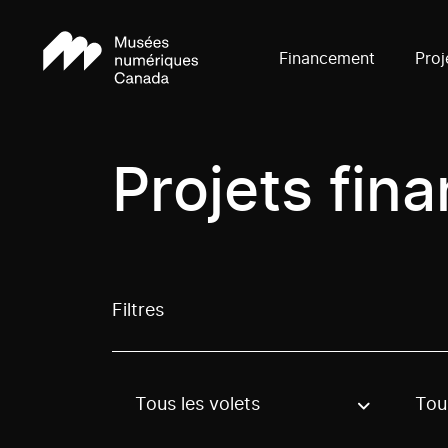
Financement
Proj
Projets fin
Filtres
Tous les volets
Tous
Use these options to filter projects by topic