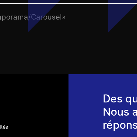
iaporama/Carousel»
Des qu
Nous 
répons
ités