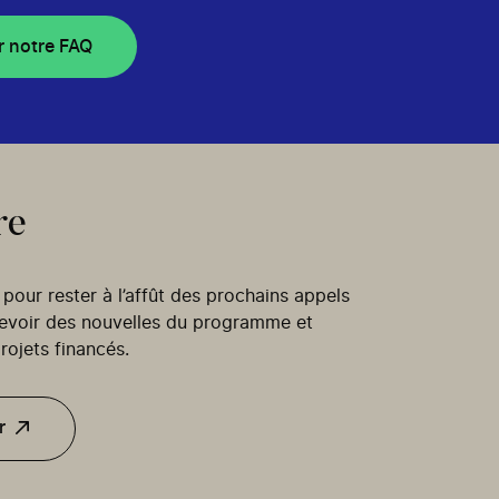
r notre FAQ
re
our rester à l’affût des prochains appels
cevoir des nouvelles du programme et
rojets financés.
r