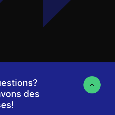
estions?
avons des
es!