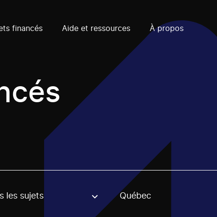
ets financés
Aide et ressources
À propos
ancés
 les sujets
Québec
, stream or regon. The filter will be applied when selecting 