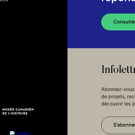
Consulte
Infolett
Abonnez-vous p
de projets, re
découvrir les p
S'abonne