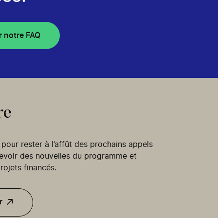
r notre FAQ
re
our rester à l’affût des prochains appels
cevoir des nouvelles du programme et
rojets financés.
r