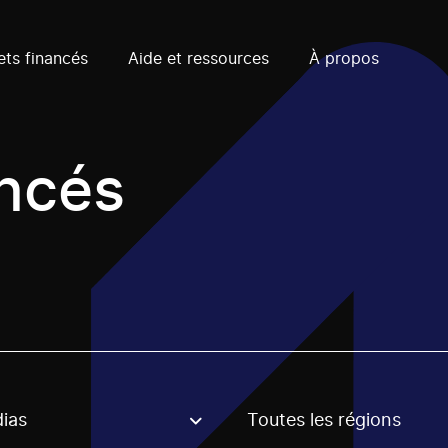
ets financés
Aide et ressources
À propos
ancés
ias
Toutes les régions
, stream or regon. The filter will be applied when selecting 