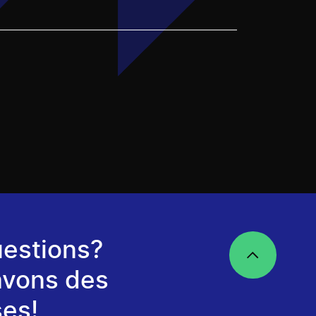
estions?
avons des
es!