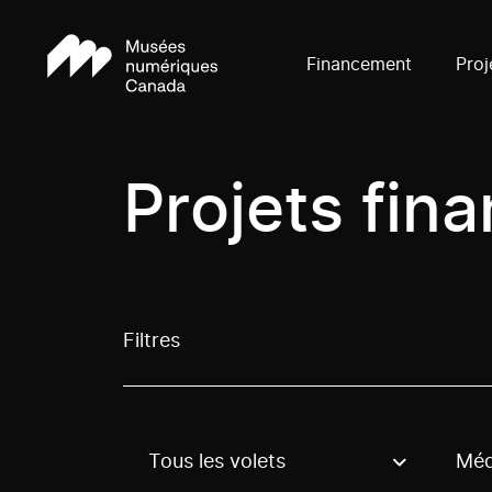
Financement
Proj
Projets fin
Filtres
Tous les volets
Méd
Use these options to filter projects by topic