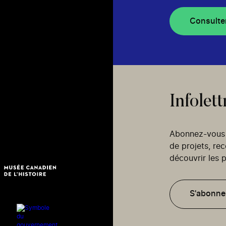
Consulte
Infolett
Abonnez-vous p
de projets, re
découvrir les p
S'abonne