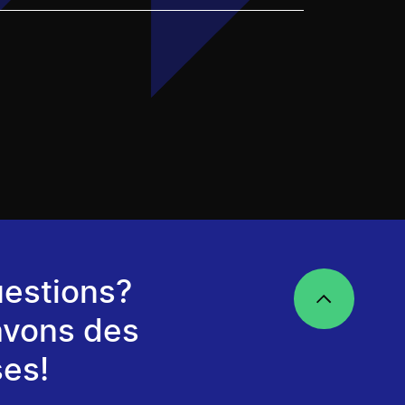
estions?
avons des
es!