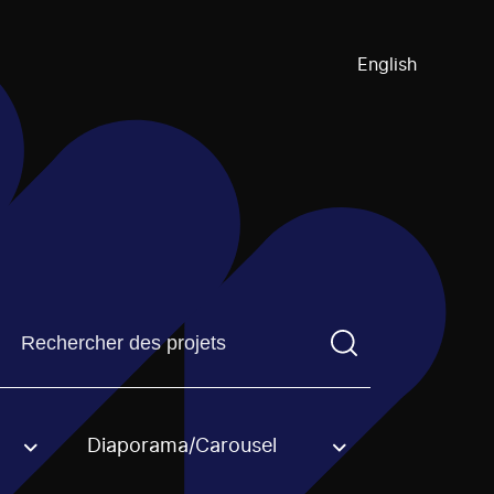
English
Trouvez un projetVous devez saisir un terme de recherch
Diaporama/Carousel
an option.