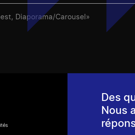
uest, Diaporama/Carousel»
Des qu
Nous 
répons
ités