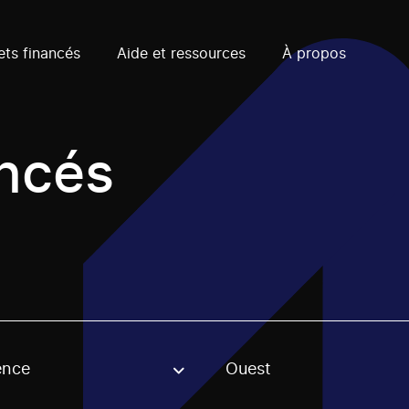
ets financés
Aide et ressources
À propos
ancés
ence
Ouest
, stream or regon. The filter will be applied when selecting 