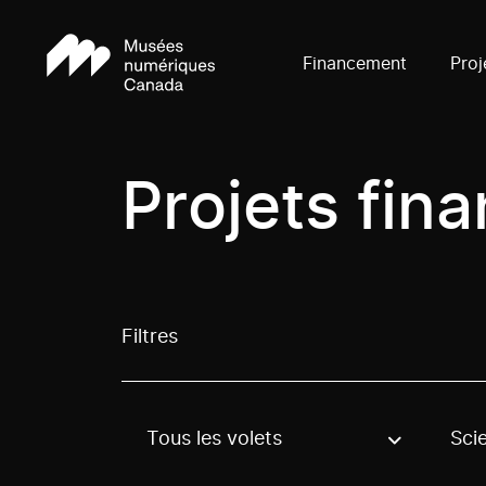
Financement
Proj
Projets fin
Filtres
Tous les volets
Sci
Use these options to filter projects by topic