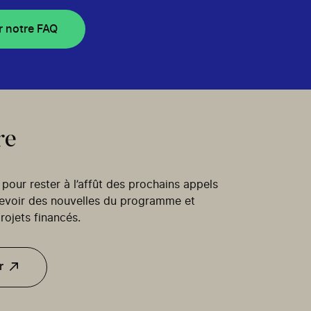
r notre FAQ
re
our rester à l’affût des prochains appels
cevoir des nouvelles du programme et
rojets financés.
r