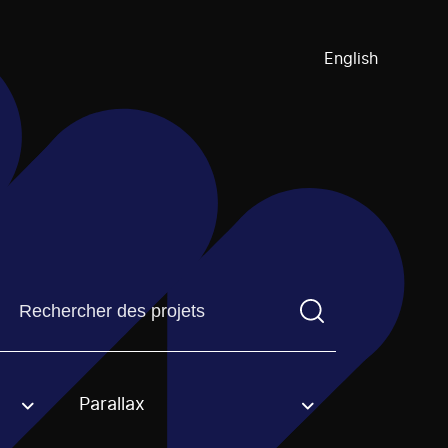
English
Trouvez un projetVous devez saisir un terme de recherch
Parallax
an option.