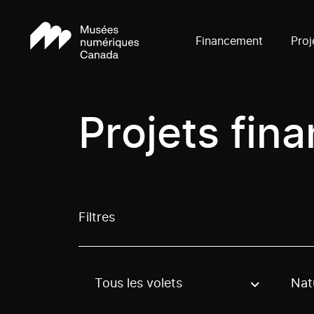
Financement
Proj
Projets fin
Filtres
Tous les volets
Nat
Use these options to filter projects by topic