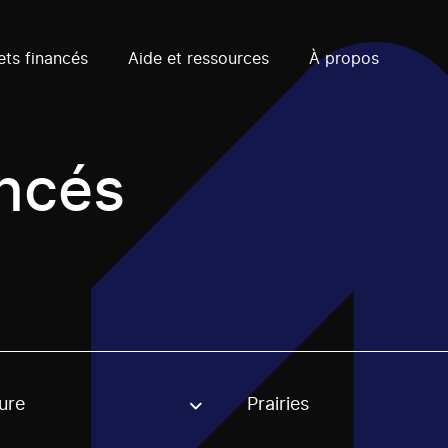
ets financés
Aide et ressources
À propos
ancés
ure
Prairies
, stream or regon. The filter will be applied when selecting 