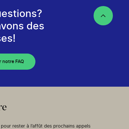
estions?
avons des
es!
r notre FAQ
re
our rester à l’affût des prochains appels