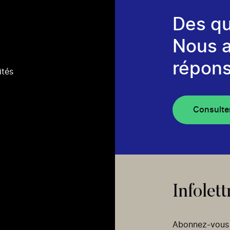
Des qu
Nous 
répons
ités
Consulte
Infolett
Abonnez-vous p